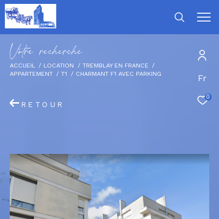
V
o
t
r
e
r
e
c
h
e
r
c
h
e
ACCUEIL
LOCATION
TREMBLAY EN FRANCE
APPARTEMENT
T1
CHARMANT F1 AVEC PARKING
Fr
0
RETOUR