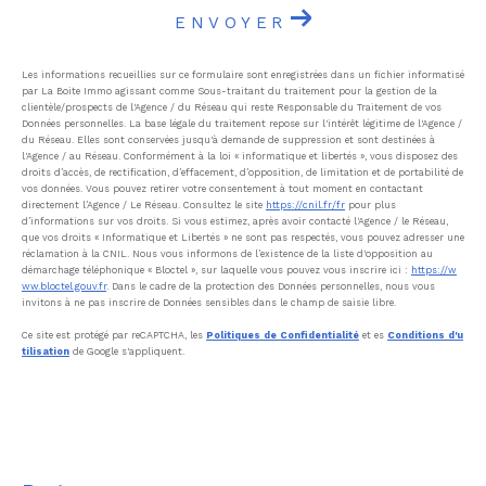
ENVOYER
Les informations recueillies sur ce formulaire sont enregistrées dans un fichier informatisé
par La Boite Immo agissant comme Sous-traitant du traitement pour la gestion de la
clientèle/prospects de l'Agence / du Réseau qui reste Responsable du Traitement de vos
Données personnelles. La base légale du traitement repose sur l'intérêt légitime de l'Agence /
du Réseau. Elles sont conservées jusqu'à demande de suppression et sont destinées à
l'Agence / au Réseau. Conformément à la loi « informatique et libertés », vous disposez des
droits d’accès, de rectification, d’effacement, d’opposition, de limitation et de portabilité de
vos données. Vous pouvez retirer votre consentement à tout moment en contactant
directement l’Agence / Le Réseau. Consultez le site
https://cnil.fr/fr
pour plus
d’informations sur vos droits. Si vous estimez, après avoir contacté l'Agence / le Réseau,
que vos droits « Informatique et Libertés » ne sont pas respectés, vous pouvez adresser une
réclamation à la CNIL. Nous vous informons de l’existence de la liste d'opposition au
démarchage téléphonique « Bloctel », sur laquelle vous pouvez vous inscrire ici :
https://w
ww.bloctel.gouv.fr
. Dans le cadre de la protection des Données personnelles, nous vous
invitons à ne pas inscrire de Données sensibles dans le champ de saisie libre.
Ce site est protégé par reCAPTCHA, les
Politiques de Confidentialité
et es
Conditions d'u
tilisation
de Google s'appliquent.