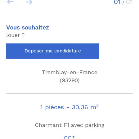
01
01
/
vous souhaitez
louer ?
Déposer ma candidature
Tremblay-en-France
(93290)
1 pièces - 30,36 m²
Charmant F1 avec parking
CC*