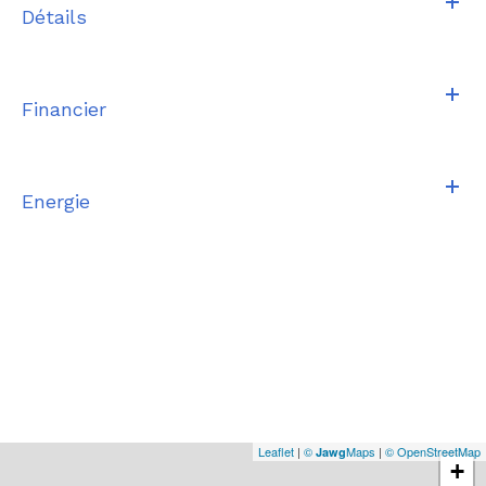
Détails
Financier
Energie
Leaflet
|
©
Maps
|
© OpenStreetMap
Jawg
+