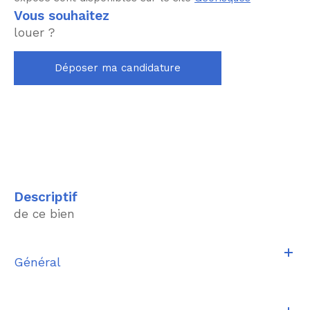
vous souhaitez
louer ?
Déposer ma candidature
descriptif
de ce bien
Général