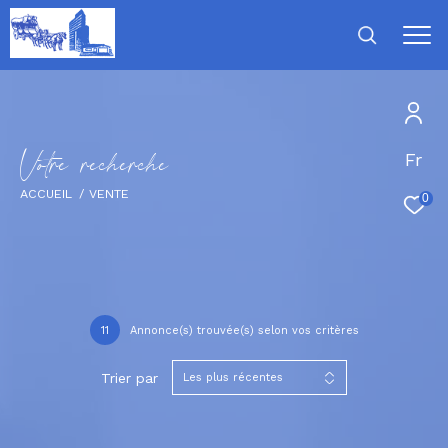
V
o
t
r
e
r
e
c
h
e
r
c
h
e
Fr
ACCUEIL
VENTE
0
11
Annonce(s) trouvée(s) selon vos critères
Trier par
Les plus récentes