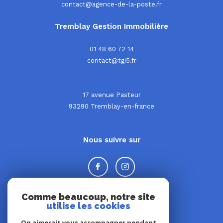
Tremblay Gestion Immobilière
01 48 60 72 14
contact@tgi5.fr
17 avenue Pasteur
93290
tremblay-en-france
Nous suivre sur
Comme beaucoup, notre site
Adhérents
utilise les cookies
On aimerait vous accompagner pendant