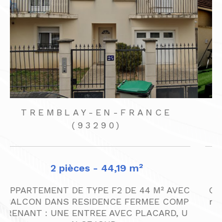
TREMBLAY-EN-FRANCE
(93290)
4 pièces - 81,84 m²
C
Quartier recherché du Vert Galant, à proxi
P
mité des écoles, de la gare RER et des co
mmerces, laisser vous séduire par...