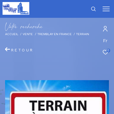
V
o
t
r
e
r
e
c
h
e
r
c
h
e
ACCUEIL
VENTE
TREMBLAY EN FRANCE
TERRAIN
Fr
RETOUR
0