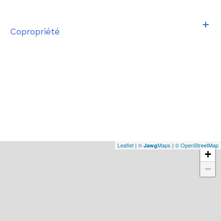
Copropriété
Leaflet
|
©
Maps
|
© OpenStreetMap
Jawg
+
−