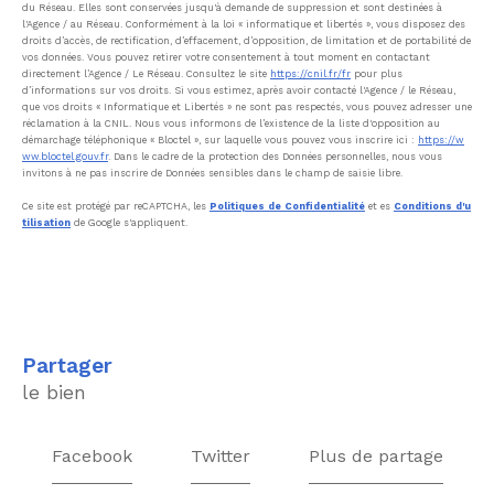
du Réseau. Elles sont conservées jusqu'à demande de suppression et sont destinées à
l'Agence / au Réseau. Conformément à la loi « informatique et libertés », vous disposez des
droits d’accès, de rectification, d’effacement, d’opposition, de limitation et de portabilité de
vos données. Vous pouvez retirer votre consentement à tout moment en contactant
directement l’Agence / Le Réseau. Consultez le site
https://cnil.fr/fr
pour plus
d’informations sur vos droits. Si vous estimez, après avoir contacté l'Agence / le Réseau,
que vos droits « Informatique et Libertés » ne sont pas respectés, vous pouvez adresser une
réclamation à la CNIL. Nous vous informons de l’existence de la liste d'opposition au
démarchage téléphonique « Bloctel », sur laquelle vous pouvez vous inscrire ici :
https://w
ww.bloctel.gouv.fr
. Dans le cadre de la protection des Données personnelles, nous vous
invitons à ne pas inscrire de Données sensibles dans le champ de saisie libre.
Ce site est protégé par reCAPTCHA, les
Politiques de Confidentialité
et es
Conditions d'u
tilisation
de Google s'appliquent.
partager
le bien
Facebook
Twitter
Plus de partage