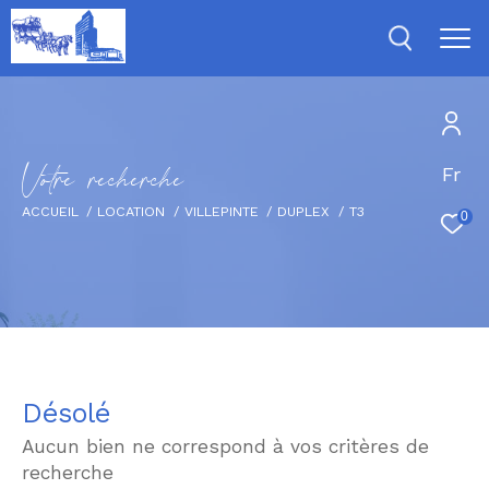
V
o
t
r
e
r
e
c
h
e
r
c
h
e
Fr
ACCUEIL
LOCATION
VILLEPINTE
DUPLEX
T3
0
Désolé
Aucun bien ne correspond à vos critères de
recherche