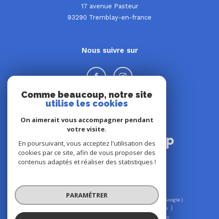
17 avenue Pasteur
93290
tremblay-en-france
Nous suivre sur
Comme beaucoup, notre site
utilise les cookies
On aimerait vous accompagner pendant
Adhérents
votre visite.
En poursuivant, vous acceptez l'utilisation des
cookies par ce site, afin de vous proposer des
contenus adaptés et réaliser des statistiques !
PARAMÉTRER
© 2026 | Tous droits réservés | Traduction powered by Google |
Nos honoraires
Plan du site
Mentions légales
Admin
Nos liens
Politique RGPD
Cookies