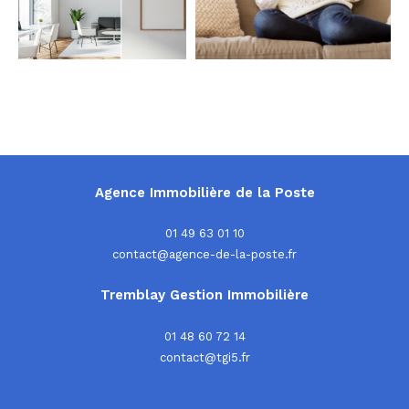
Agence Immobilière de la Poste
01 49 63 01 10
contact@agence-de-la-poste.fr
Tremblay Gestion Immobilière
01 48 60 72 14
contact@tgi5.fr