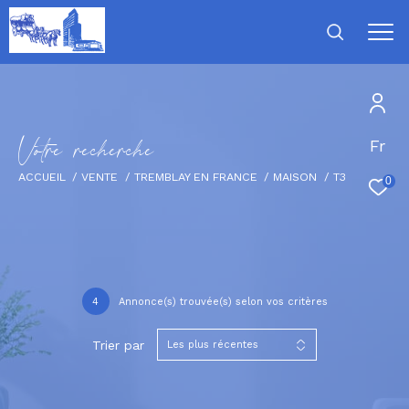
V
o
t
r
e
r
e
c
h
e
r
c
h
e
Fr
ACCUEIL
VENTE
TREMBLAY EN FRANCE
MAISON
T3
0
4
Annonce(s) trouvée(s) selon vos critères
Trier par
Les plus récentes