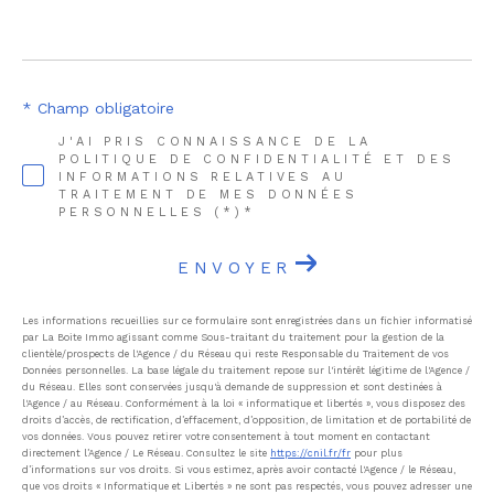
* Champ obligatoire
J'AI PRIS CONNAISSANCE DE LA
POLITIQUE DE CONFIDENTIALITÉ ET DES
INFORMATIONS RELATIVES AU
TRAITEMENT DE MES DONNÉES
PERSONNELLES (*)*
ENVOYER
Les informations recueillies sur ce formulaire sont enregistrées dans un fichier informatisé
par La Boite Immo agissant comme Sous-traitant du traitement pour la gestion de la
clientèle/prospects de l'Agence / du Réseau qui reste Responsable du Traitement de vos
Données personnelles. La base légale du traitement repose sur l'intérêt légitime de l'Agence /
du Réseau. Elles sont conservées jusqu'à demande de suppression et sont destinées à
l'Agence / au Réseau. Conformément à la loi « informatique et libertés », vous disposez des
droits d’accès, de rectification, d’effacement, d’opposition, de limitation et de portabilité de
vos données. Vous pouvez retirer votre consentement à tout moment en contactant
directement l’Agence / Le Réseau. Consultez le site
https://cnil.fr/fr
pour plus
d’informations sur vos droits. Si vous estimez, après avoir contacté l'Agence / le Réseau,
que vos droits « Informatique et Libertés » ne sont pas respectés, vous pouvez adresser une