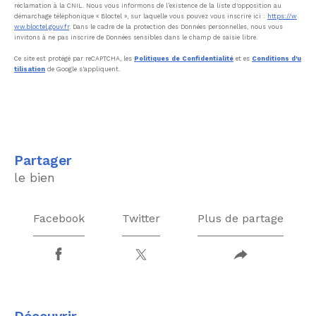
réclamation à la CNIL. Nous vous informons de l’existence de la liste d'opposition au
démarchage téléphonique « Bloctel », sur laquelle vous pouvez vous inscrire ici :
https://w
ww.bloctel.gouv.fr
. Dans le cadre de la protection des Données personnelles, nous vous
invitons à ne pas inscrire de Données sensibles dans le champ de saisie libre.
Ce site est protégé par reCAPTCHA, les
Politiques de Confidentialité
et es
Conditions d'u
tilisation
de Google s'appliquent.
partager
le bien
Facebook
Twitter
Plus de partage