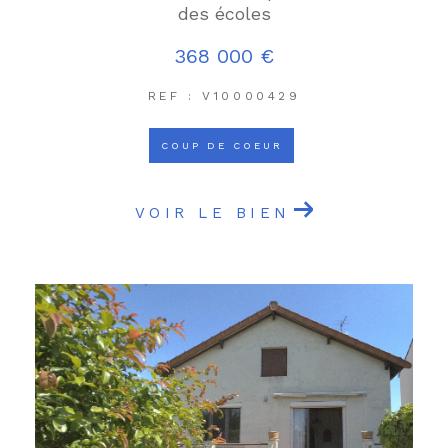
des écoles
368 000 €
REF : V10000429
COUP DE COEUR
VOIR LE BIEN