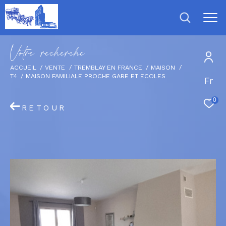
V
o
t
r
e
r
e
c
h
e
r
c
h
e
ACCUEIL
VENTE
TREMBLAY EN FRANCE
MAISON
T4
MAISON FAMILIALE PROCHE GARE ET ECOLES
Fr
0
RETOUR